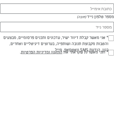
הנה עמודים אחרים שאולי יעניינו אותך:
דף הבית
תפריט
מספר טלפון נייד
(חובה)
* אני מאשר קבלת דיוור ישיר, עדכונים ותכנים פרסומיים, מבצעים
(חובה)
והטבות מקבוצת תנובה ושותפיה, בערוצים דיגיטליים ואחרים,
כגון, הודעת SMS וואטסאפ, מייל
* הנני מאשר/ת שקראתי את
התקנון ומדיניות הפרטיות
.
(חובה)
המתכונים הכי טעימים במקום אחד!
השף הלבן אסף עבורכם מתכונים חלומיים לחורף
מפנק! השאירו פרטים וקבלו מתכונים חדשים בכל
יום>>
צרפו אותי לניוזלטר