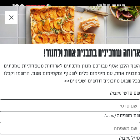
לג
אזור
וכן
חתון
»
דף הבית
שגיאה 404: הדף לא נמצא
ארוחה שמכינים בתבנית אחת ולתנור!
השף הלבן אסף עבורכם מגוון מתכונים לארוחות משפחתיות שמכינים
בתבנית אחת, עם מינימום כלים לשטוף ומקסימום טעם. הרשמו וקבלו
בכל שבוע מתכונים חדשים וטעימים>>
שם פרטי
(חובה)
אופס... אין מה לראות כאן
שם משפחה
(חובה)
העמוד שחפשת לא נמצא
עד שנסדר את העניין,
מייל
(חובה)