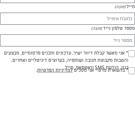
מייל
(חובה)
מספר טלפון נייד
(חובה)
Opt_I
* אני מאשר קבלת דיוור ישיר, עדכונים ותכנים פרסומיים, מבצעים
והטבות מקבוצת תנובה ושותפיה, בערוצים דיגיטליים ואחרים,
(חובה)
חלבי
עד 40 דק
בינונית
כגון, הודעת SMS וואטסאפ, מייל
RegulationsApprove
* בהשארת פרטיי אני מסכים
למדיניות הפרטיות
.
(חובה)
סוג מתכון
זמן הכנה
רמת מיומנות
המרכיבים ל 32 פרוסות:
לעוגה: