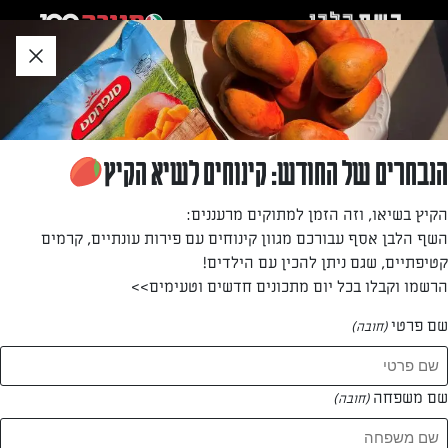
לג
אזור
וכן
חתון
»
»
דף הבית
...
עוגת שוקולד כשרה לפסח
עוגת שוקולד כשרה לפסח
הנבחרים של החודש: קינוחים לשיא הקיץ
עוגת שוקולד קלאסית וכשרה לפסח, שתסגור לכם פינה בארוחת
הקיץ בשיאו, וזה הזמן למתוקים מרעננים:
ליל הסדר! מתאימה במיוחד לילדים, כקינוח מתוק וקליל בסוף
השף הלבן אסף עבורכם מגוון קינוחים עם פירות עונתיים, קרמים
הסדר הארוך
קטיפתיים, שגם ניתן להכין עם הילדים!
הרשמו וקבלו בכל יום מתכונים חדשים וטעימים>>
מאת: עורך השף הלבן
שם פרטי
(חובה)
שם משפחה
(חובה)